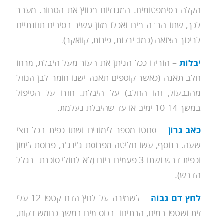
הקלה בסימפטומים. המגנזיום מכווץ את הטחור. מעבר
לכך, שתו הרבה מים ואכלו מזון עשיר בסיבים תזונתיים
לריכוך הצואה (כמו: ירקות, פירות, קוואקר).
יבלות
– הורידו ככל הניתן את העור מעל היבלת, מרחו
חלב תאנה (כאשר קוטפים תאנה ישנו חומר לבן הנוזל
מהגבעול, זהו החלב) על היבלת. חזרו על הטיפול
במשך 10-14 ימים או עד שהיבלת נעלמת.
כאב גרון
– סחטו מספר לימונים ושתו כפית בכל חצי
שעה. בנוסף, עשו חליטה מפרוסת ג'ינג'ר, פרוסת לימון
וכפית דבש ושתו 3 פעמים ביום (לא לחולי סוכרת- בגלל
הדבש).
לחץ דם גבוה
– לשמירה על לחץ הדם קטפו 12 עלי
זית ושטפו במים, הרתיחו בכוס מים במשך כחמש דקות,