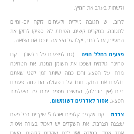
ולשתות בערב את המיץ.
לרוב, יש תגובה מיידית ולעיתים לוקח יום-יומיים
לתגובה. במקרים קשים, הפירות לא יספיקו לרוקן את
המעיים, אבל לרוב, יקלו על היציאה וירככו את הצואה.
פצעים בחלל הפה
– (גם לפצעים על הלשון) – קנו
טחינה גולמית ושפכו את השומן ממנה. את הטחינה
מרחו על הפצע וחכו כמה שיותר זמן לפני שאתם
בולעים את הרוק. חזרו על הפעולה הזו כמה פעמים
ביום (אין הגבלה), המשיכו מספר ימים עד היעלמות
הפצע.
אסור לאלרגים לשומשום.
צרבת
– קנו שקדים קלופים ואכלו 5 שקדים בכל פעם
שצצה הצרבת. את השקדים יש לאכול בצורה איטית
אחד אחד. במידה ואין לכם שקדים קלופים, השרו