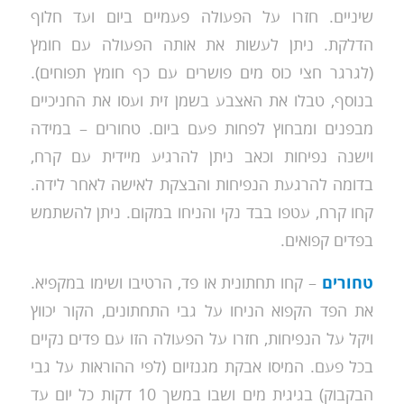
שיניים. חזרו על הפעולה פעמיים ביום ועד חלוף
הדלקת. ניתן לעשות את אותה הפעולה עם חומץ
(לגרגר חצי כוס מים פושרים עם כף חומץ תפוחים).
בנוסף, טבלו את האצבע בשמן זית ועסו את החניכיים
מבפנים ומבחוץ לפחות פעם ביום. טחורים – במידה
וישנה נפיחות וכאב ניתן להרגיע מיידית עם קרח,
בדומה להרגעת הנפיחות והבצקת לאישה לאחר לידה.
קחו קרח, עטפו בבד נקי והניחו במקום. ניתן להשתמש
בפדים קפואים.
טחורים
– קחו תחתונית או פד, הרטיבו ושימו במקפיא.
את הפד הקפוא הניחו על גבי התחתונים, הקור יכווץ
ויקל על הנפיחות, חזרו על הפעולה הזו עם פדים נקיים
בכל פעם. המיסו אבקת מגנזיום (לפי ההוראות על גבי
הבקבוק) בגיגית מים ושבו במשך 10 דקות כל יום עד