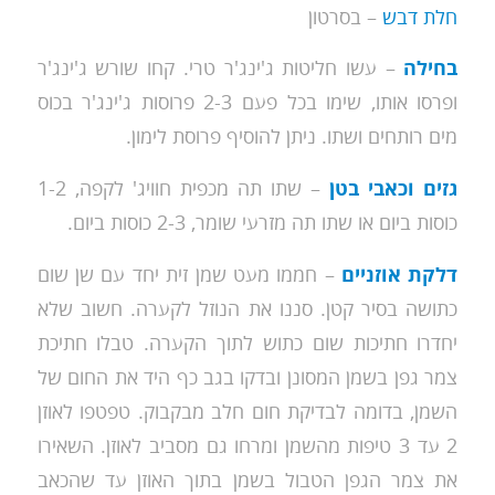
חלת דבש
– בסרטון
בחילה
– עשו חליטות ג'ינג'ר טרי. קחו שורש ג'ינג'ר
ופרסו אותו, שימו בכל פעם 2-3 פרוסות ג'ינג'ר בכוס
מים רותחים ושתו. ניתן להוסיף פרוסת לימון.
גזים וכאבי בטן
– שתו תה מכפית חוויג' לקפה, 1-2
כוסות ביום או שתו תה מזרעי שומר, 2-3 כוסות ביום.
דלקת אוזניים
– חממו מעט שמן זית יחד עם שן שום
כתושה בסיר קטן. סננו את הנוזל לקערה. חשוב שלא
יחדרו חתיכות שום כתוש לתוך הקערה. טבלו חתיכת
צמר גפן בשמן המסונן ובדקו בגב כף היד את החום של
השמן, בדומה לבדיקת חום חלב מבקבוק. טפטפו לאוזן
2 עד 3 טיפות מהשמן ומרחו גם מסביב לאוזן. השאירו
את צמר הגפן הטבול בשמן בתוך האוזן עד שהכאב