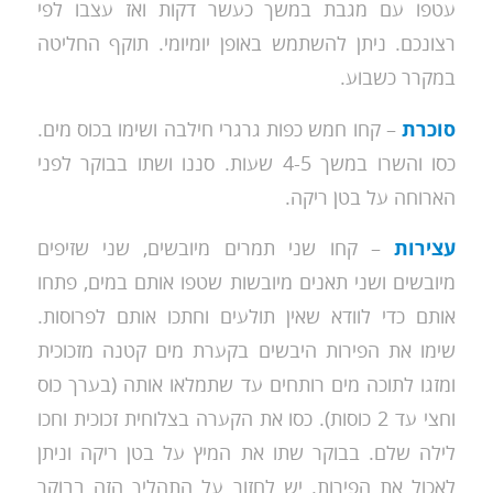
עטפו עם מגבת במשך כעשר דקות ואז עצבו לפי
רצונכם. ניתן להשתמש באופן יומיומי. תוקף החליטה
במקרר כשבוע.
סוכרת
– קחו חמש כפות גרגרי חילבה ושימו בכוס מים.
כסו והשרו במשך 4-5 שעות. סננו ושתו בבוקר לפני
הארוחה על בטן ריקה.
עצירות
– קחו שני תמרים מיובשים, שני שזיפים
מיובשים ושני תאנים מיובשות שטפו אותם במים, פתחו
אותם כדי לוודא שאין תולעים וחתכו אותם לפרוסות.
שימו את הפירות היבשים בקערת מים קטנה מזכוכית
ומזגו לתוכה מים רותחים עד שתמלאו אותה (בערך כוס
וחצי עד 2 כוסות). כסו את הקערה בצלוחית זכוכית וחכו
לילה שלם. בבוקר שתו את המיץ על בטן ריקה וניתן
לאכול את הפירות. יש לחזור על התהליך הזה בבוקר