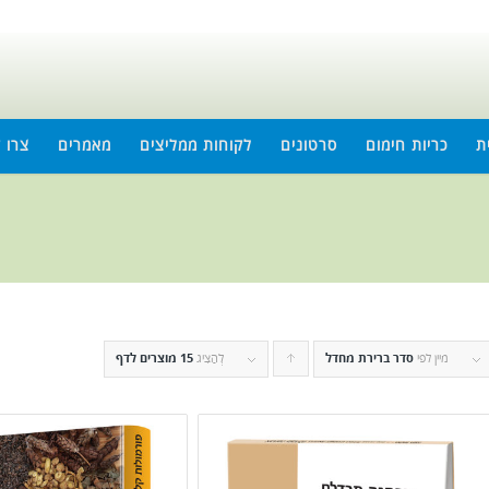
ת
כריות חימום
סרטונים
לקוחות ממליצים
מאמרים
צרו 
מיין לפי
סדר ברירת מחדל
לחץ
לְהַצִיג
15 מוצרים לדף
כדי
להזמין
מוצרים