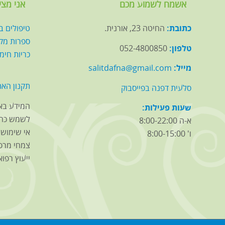
אשמח לשמוע מכם
אני מצי
כתובת:
החיטה 23, אורנית.
טיפולים ב
ספרות מק
טלפון:
052-4800850
כריות חימ
מייל:
salitdafna@gmail.com
תקנון האת
סלעית דפנה בפייסבוק
המידע באת
שעות פעילות:
לשמש כהמ
א-ה 8:00-22:00
אי שימוש ב
ו' 8:00-15:00
צמחי מרפ
ייעוץ רפואי