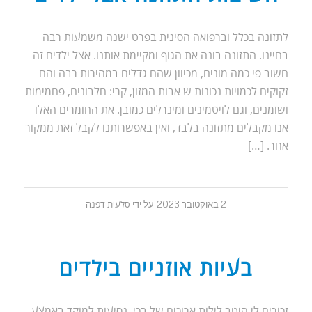
לתזונה בכלל וברפואה הסינית בפרט ישנה משמעות רבה
בחיינו. התזונה בונה את הגוף ומקיימת אותנו. אצל ילדים זה
חשוב פי כמה מונים, מכיוון שהם גדלים במהירות רבה והם
זקוקים לכמויות נכונות ש אבות המזון, קרי: חלבונים, פחמימות
ושומנים, וגם לויטמינים ומינרלים כמובן. את החומרים האלו
אנו מקבלים מתזונה בלבד, ואין באפשרותנו לקבל זאת ממקור
אחר. […]
2 באוקטובר 2023
על ידי
סלעית דפנה
בעיות אוזניים בילדים
זכורים לי היטב לילות ארוכים של בכי, נסיעות למוקד באמצע