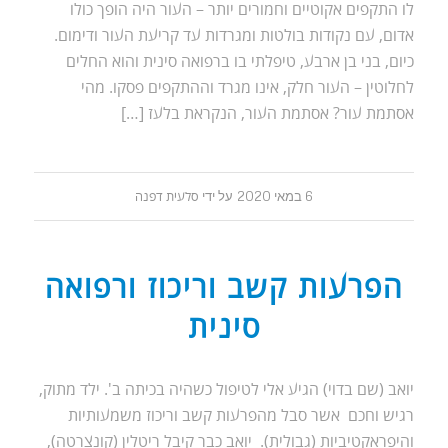
לו התקפים אקוטיים וחמורים יותר – העור היה הופך כולו
אדום, עם נקודות בולטות ומגרדות עד קריעת העור ודימום.
כיום, בני בן ארבע, טיפלתי בו ברפואה סינית והוא החלים
לחלוטין – העור חלק, אינו מגרד וההתקפים פסקו. מהי
אסתמת עור? אסתמת העור, הנקראת בלעז […]
6 במאי 2020
על ידי
סלעית דפנה
הפרעות קשב וריכוז ורפואה
סינית
יואב (שם בדוי) הגיע אלי לטיפול כשהיה בכיתה ב'. ילד מתוק,
רגיש וחכם אשר סבל מהפרעות קשב וריכוז משמעותיות
והיפראקטיביות (גבולית). יואב כבר קיבל ריטלין (קונצרטה),