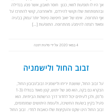
אך היו לו תופעות לוואי, כגון: חוסר תאבון, אשר פגע בגדילה
ובהתפתחות שלו וקושי להירדם, ולאחרונה, קושי להתרכז על
אף התרופה. אימו של יואב חיפשה טיפול יותר עמוק בבעיה
ומאוד רצתה להימנע מהתרופה. התופעות […]
4 במאי 2020
על ידי
סלעית דפנה
זבוב החול ולישמניה
על זבוב החול, שושנת יריחו ולישמניה זבוב/זבובון החול,
הנקרא גם בקה, הוא סוג של יתוש, קטן מאוד בגודלו (1-3
מ"מ), ולכן לעיתים יכול לחדור דרך הרשתות הביתיות. הוא
פעיל בקיץ בשעות החשיכה, ולעומת היתושים שמזמזמים,
זבוב החול הינו שקט והעקיצות שלו כואבות למדי. זבוב החול