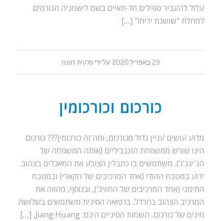
עלול להעביר טפילים חד-תאיים בשם לישמניה הגורמים
למחלת "שושנת יריחו" […]
29 באפריל 2020
על ידי
סלעית דפנה
כורכום וכורכומין
מדוע עושים עניין גדול מכורכום, ומה זה כורכומין??? כורכום
הינו שורש ממשפחת הזנגביליים (אותה המשפחה של
הג'ינג'ר). משתמשים בו כתבלין הצובע את המאכלים בצהוב.
ידוע במטבח ההודי (אחד המרכיבים של הקארי) ובמטבח
התימני (אחד המרכיבים של החוויג'), ובנוסף, מהווה את
המרכיב הצהוב בחרדל. ברפואה הסינית משתמשים בשלושה
מינים של כורכום. השמות הסיניים הינם: Jiang Huang, […]