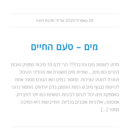
29 באפריל 2020
על ידי
סלעית דפנה
מים – טעם החיים
מדוע לשתות מים והרבה??? הרי לכם 10 סיבות מספיק טובות
להרים כוס מים… שתיית מים משפרת את תהליכי העיכול
ועוזרת למנוע עצירות. מחסור במים הוא הגורם מספר אחת
לעייפות (בגוף מיובש רמות החמצן בדם יורדות). מחסור כרוני
באספקת מים יכול לגרום לבעיות רפואיות כמו יתר לחץ דם,
אסטמה, אלרגיות ואבנים בכליות. התייבשות היא הסיבה
מספר […]