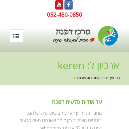
052-480-0850
ארכיון ל: keren
הנך כאן:
עמוד הבית
/
סלעית דפנה
על אודות
סלעית דפנה
מחבר זה עדיין לא לכתוב ביוגרפיה שלהם.
בינתיים מאפשר רק לומר שאנחנו גאים
סלעית
דפנה
תרמו 32 ערכים whooping.