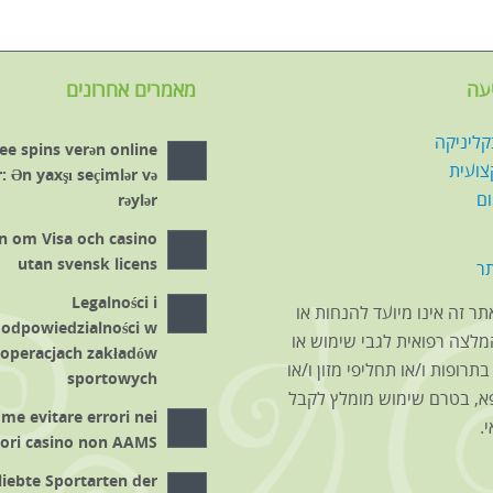
עה
מאמרים אחרונים
קליניקה
ee spins verən online
צועית
: Ən yaxşı seçimlər və
ום
rəylər
n om Visa och casino
utan svensk licens
ר
Legalności i
ר זה אינו מיועד להנחות או
odpowiedzialności w
לצה רפואית לגבי שימוש או
operacjach zakładów
תרופות ו/או תחליפי מזון ו/או
sportowych
א, בטרם שימוש מומלץ לקבל
me evitare errori nei
.
iori casino non AAMS
liebte Sportarten der