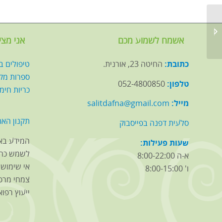
ספר אבחנה מבדלת ברפואת
הצמחים הסינית – מהדורה
אשמח לשמוע מכם
אני מצי
שניה...
כתובת:
החיטה 23, אורנית.
טיפולים ב
ספרות מק
טלפון:
052-4800850
כריות חימ
מייל:
salitdafna@gmail.com
תקנון האת
סלעית דפנה בפייסבוק
המידע באת
שעות פעילות:
לשמש כהמ
א-ה 8:00-22:00
אי שימוש ב
ו' 8:00-15:00
צמחי מרפ
ייעוץ רפואי