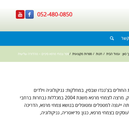
052-480-0850
קשר
 כאן:
עמוד הבית
/
חנות
/
ספרות מקצועית
/
ספר צמחי מרפא סיניים – מהדורה שלישית
ה והתמחתה בבית החולים בצ'נגדו שבסין, במחלקות: גניקולוגיה וילדים
ובקליניקה פרטית בצ'נגדו אצל מומחה ל–Shang Han Lun. בוגרת קורס לימודי ההמשך "תורת הגזעים והענפים" ובוגרת לימודי סו-ג'וק. מרצה לצמחי מרפא משנת 2004 במכללות נבחרות ברחבי
יכה במפעל לייצור פורמולות מצמחי מרפא סיניים, במשך כ-9 שנים. במסגרת עבודתה ייעצה למטפלים ומטופלים בנושא צמחי מרפא, הדריכה
ים בצמחי מרפא, כגון: פדיאטריה, גניקולוגיה,