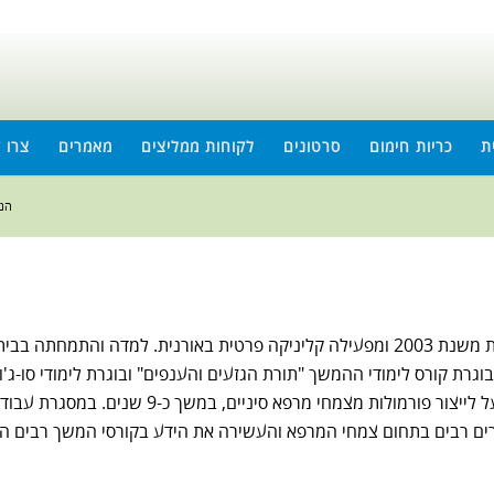
ת
כריות חימום
סרטונים
לקוחות ממליצים
מאמרים
צרו 
הנך
בוגרת מכללת מדיסין, מטפלת משנת 2003 ומפעילה קליניקה פרטית באורנית. למד
הארץ ומנהלת קליניקה לימודית. עבדה כיועצת ומדר
 רבים בתחום צמחי המרפא והעשירה את הידע בקורסי המשך רבים העוסק