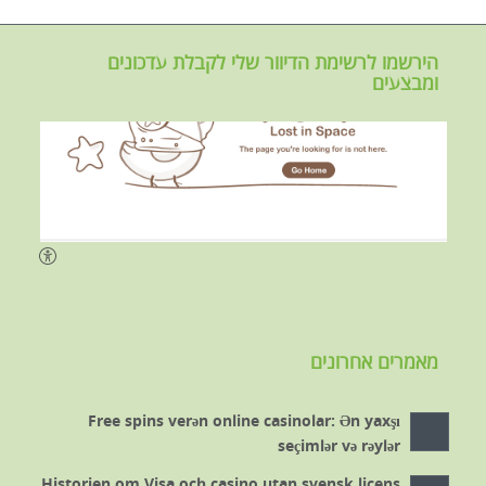
הירשמו לרשימת הדיוור שלי לקבלת עדכונים
ומבצעים
מאמרים אחרונים
Free spins verən online casinolar: Ən yaxşı
seçimlər və rəylər
Historien om Visa och casino utan svensk licens