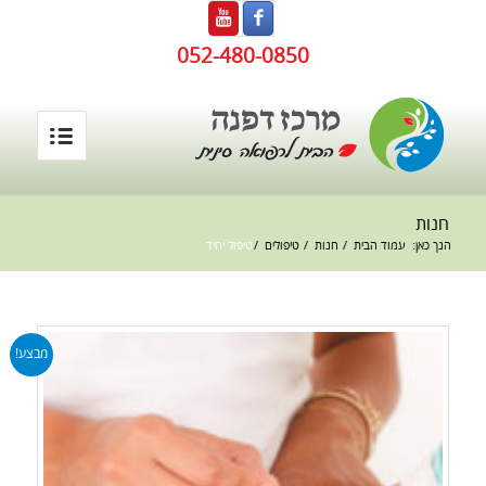
052-480-0850
חנות
הנך כאן:
עמוד הבית
/
חנות
/
טיפולים
/
טיפול יחיד
מבצע!