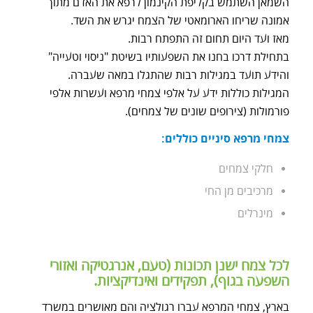
השמאן השתמש בקליפת הקינמון לרפא את האדם מתוך
אמונה שריחו הארומאטי של הצמח יגרש את השד.
מאז ועד היום תחום זה התפתח רבות.
בתחילת דרכו בחנו את השפעותיו בשיטת "ניסוי וטעייה"
והידע תועד במגילות רבות שהתגלו במאה שעברה.
המגילות כוללות ידע על אלפי צמחי מרפא ועשרות אלפי
פורמולות (צירופים שונים של צמחים).
צמחי מרפא סיניים כוללים:
חלקי צמחים
מרכיבים מן החי
מינרלים
לכל צמח ישנן תכונות (טעם, אנרגטיקה ואזורי
השפעה בגוף), תפקידים ואינדיקציות.
בארץ, צמחי המרפא עברו רגולציה והם מאושרים במשרד