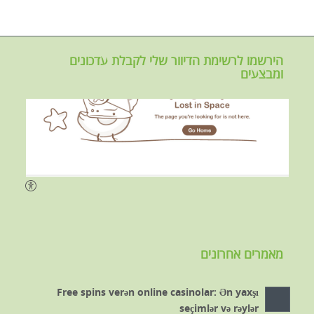
הירשמו לרשימת הדיוור שלי לקבלת עדכונים
ומבצעים
מאמרים אחרונים
Free spins verən online casinolar: Ən yaxşı
seçimlər və rəylər